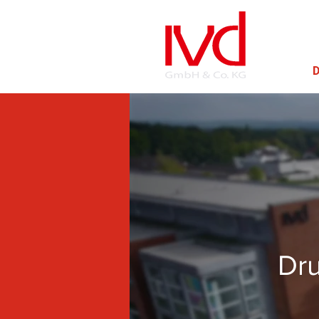
D
Dru