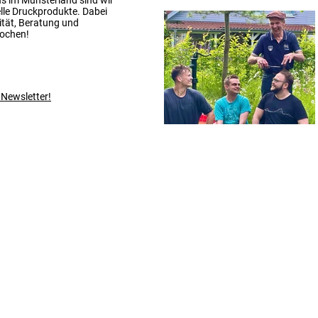
s im Münsterland sind wir
uelle Druckprodukte. Dabei
lität, Beratung und
rochen!
 Newsletter!