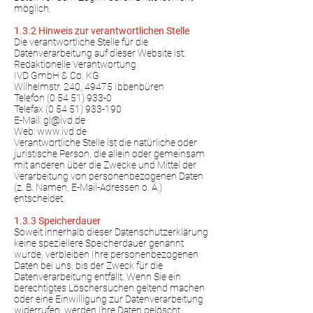
möglich.
1.3.2 Hinweis zur verantwortlichen Stelle
Die verantwortliche Stelle für die
Datenverarbeitung auf dieser Website ist:
Redaktionelle Verantwortung
IVD GmbH & Co. KG
Wilhelmstr. 240, 49475 Ibbenbüren
Telefon (0 54 51) 933-0
Telefax (0 54 51) 933-190
E-Mail: gl@ivd.de
Web: www.ivd.de
Verantwortliche Stelle ist die natürliche oder
juristische Person, die allein oder gemeinsam
mit anderen über die Zwecke und Mittel der
Verarbeitung von personenbezogenen Daten
(z. B. Namen, E-Mail-Adressen o. Ä.)
entscheidet.
1.3.3 Speicherdauer
Soweit innerhalb dieser Datenschutzerklärung
keine speziellere Speicherdauer genannt
wurde, verbleiben Ihre personenbezogenen
Daten bei uns, bis der Zweck für die
Datenverarbeitung entfällt. Wenn Sie ein
berechtigtes Löschersuchen geltend machen
oder eine Einwilligung zur Datenverarbeitung
widerrufen, werden Ihre Daten gelöscht,