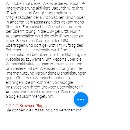
Wir haben auf dieser Website die Funktion IP-
Anonymisierung aktiviert. Dadurch wird Ihre
IP-Adresse von Google innerhalb von
Mitgliedstaaten der Europäischen Union oder
in anderen Vertragsstaaten des Abkommens
über den Europäischen Wirtschaftsraum vor
der Übermittlung in die USA gekürzt. Nur in
Ausnahmefällen wird die volle IP-Adresse an
einen Server von Google in den USA
übertragen und dort gekürzt. Im Auftrag des
Betreibers dieser Website wird Google diese
Informationen benutzen, um Ihre Nutzung der
Website auszuwerten, um Reports über die
Websiteaktivitäten zusammenzustellen und
um weitere mit der Websitenutzung und der
Internetnutzung verbundene Dienstleistungen
gegenüber dem Websitebetreiber zu
erbringen. Die im Rahmen von Google
Analytics von Ihrem Browser übermittelte IP-
Adresse wird nicht mit anderen Daten von
Google zusammengeführt.
1.5.1.2 Browser Plugin
Sie können die Erfassung und Verarbeitung
Ihrer Daten durch Google verhindern, indem
Sie das unter dem folgenden Link verfügbare
Browser-Plugin herunterladen und installieren:
https://tools.google.com/dlpage/gaoptout?