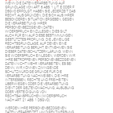
WENN DIE DATENVERARBEITUNG AUF
GRUNDLAGE VON ART. 6 ABS. 1 LIT. E ODER F
DSGVO ERFOLGT, HABEN SIE JEDERZEIT DAS
RECHT, AUS GRÜNDEN, DIE SICH AUS IHRER
BESONDEREN SITUATION ERGEBEN, GEGEN
DIE VERARBEITUNG IHRER
PERSONENBEZOGENEN DATEN
WIDERSPRUCH EINZULEGEN; DIES GILT
AUCH FÜR EIN AUF DIESE BESTIMMUNGEN
GESTÜTZTES PROFILING. DIE JEWEILIGE
RECHTSGRUNDLAGE, AUF DENEN EINE
VERARBEITUNG BERUHT, ENTNEHMEN SIE
DIESER DATENSCHUTZERKLÄRUNG. WENN
SIE WIDERSPRUCH EINLEGEN, WERDEN WIR
IHRE BETROFFENEN PERSONENBEZOGENEN
DATEN NICHT MEHR VERARBEITEN, ES SEI
DENN, WIR KÖNNEN ZWINGENDE
SCHUTZWÜRDIGE GRÜNDE FÜR DIE
VERARBEITUNG NACHWEISEN, DIE IHRE
INTERESSEN, RECHTE UND FREIHEITEN
ÜBERWIEGEN ODER DIE VERARBEITUNG
DIENT DER GELTENDMACHUNG, AUSÜBUNG
ODER VERTEIDIGUNG VON
RECHTSANSPRÜCHEN (WIDERSPRUCH
NACH ART. 21 ABS. 1 DSGVO).
WERDEN IHRE PERSONENBEZOGENEN
DATEN VERARBEITET, UM DIREKTWERBUNG