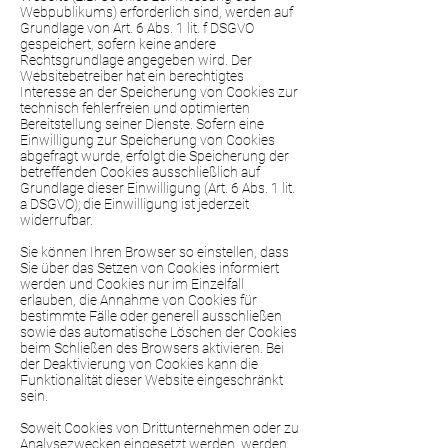
Webpublikums) erforderlich sind, werden auf
Grundlage von Art. 6 Abs. 1 lit. f DSGVO
gespeichert, sofern keine andere
Rechtsgrundlage angegeben wird. Der
Websitebetreiber hat ein berechtigtes
Interesse an der Speicherung von Cookies zur
technisch fehlerfreien und optimierten
Bereitstellung seiner Dienste. Sofern eine
Einwilligung zur Speicherung von Cookies
abgefragt wurde, erfolgt die Speicherung der
betreffenden Cookies ausschließlich auf
Grundlage dieser Einwilligung (Art. 6 Abs. 1 lit.
a DSGVO); die Einwilligung ist jederzeit
widerrufbar.
Sie können Ihren Browser so einstellen, dass
Sie über das Setzen von Cookies informiert
werden und Cookies nur im Einzelfall
erlauben, die Annahme von Cookies für
bestimmte Fälle oder generell ausschließen
sowie das automatische Löschen der Cookies
beim Schließen des Browsers aktivieren. Bei
der Deaktivierung von Cookies kann die
Funktionalität dieser Website eingeschränkt
sein.
Soweit Cookies von Drittunternehmen oder zu
Analysezwecken eingesetzt werden, werden