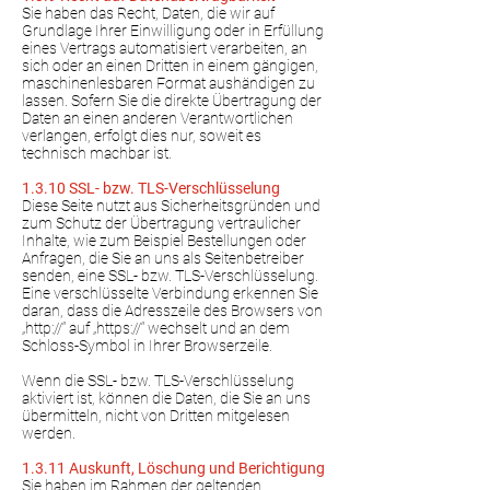
Sie haben das Recht, Daten, die wir auf
Grundlage Ihrer Einwilligung oder in Erfüllung
eines Vertrags automatisiert verarbeiten, an
sich oder an einen Dritten in einem gängigen,
maschinenlesbaren Format aushändigen zu
lassen. Sofern Sie die direkte Übertragung der
Daten an einen anderen Verantwortlichen
verlangen, erfolgt dies nur, soweit es
technisch machbar ist.
1.3.10 SSL- bzw. TLS-Verschlüsselung
Diese Seite nutzt aus Sicherheitsgründen und
zum Schutz der Übertragung vertraulicher
Inhalte, wie zum Beispiel Bestellungen oder
Anfragen, die Sie an uns als Seitenbetreiber
senden, eine SSL- bzw. TLS-Verschlüsselung.
Eine verschlüsselte Verbindung erkennen Sie
daran, dass die Adresszeile des Browsers von
„http://“ auf „https://“ wechselt und an dem
Schloss-Symbol in Ihrer Browserzeile.
Wenn die SSL- bzw. TLS-Verschlüsselung
aktiviert ist, können die Daten, die Sie an uns
übermitteln, nicht von Dritten mitgelesen
werden.
1.3.11 Auskunft, Löschung und Berichtigung
Sie haben im Rahmen der geltenden