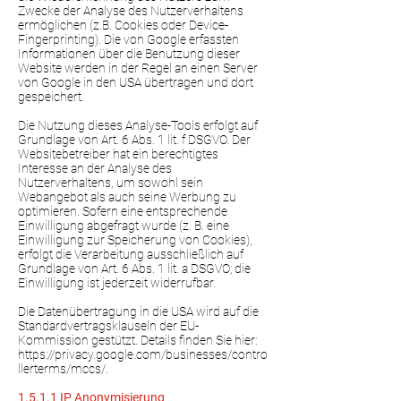
Zwecke der Analyse des Nutzerverhaltens
ermöglichen (z.B. Cookies oder Device-
Fingerprinting). Die von Google erfassten
Informationen über die Benutzung dieser
Website werden in der Regel an einen Server
von Google in den USA übertragen und dort
gespeichert.
Die Nutzung dieses Analyse-Tools erfolgt auf
Grundlage von Art. 6 Abs. 1 lit. f DSGVO. Der
Websitebetreiber hat ein berechtigtes
Interesse an der Analyse des
Nutzerverhaltens, um sowohl sein
Webangebot als auch seine Werbung zu
optimieren. Sofern eine entsprechende
Einwilligung abgefragt wurde (z. B. eine
Einwilligung zur Speicherung von Cookies),
erfolgt die Verarbeitung ausschließlich auf
Grundlage von Art. 6 Abs. 1 lit. a DSGVO; die
Einwilligung ist jederzeit widerrufbar.
Die Datenübertragung in die USA wird auf die
Standardvertragsklauseln der EU-
Kommission gestützt. Details finden Sie hier:
https://privacy.google.com/businesses/contro
llerterms/mccs/.
1.5.1.1 IP Anonymisierung