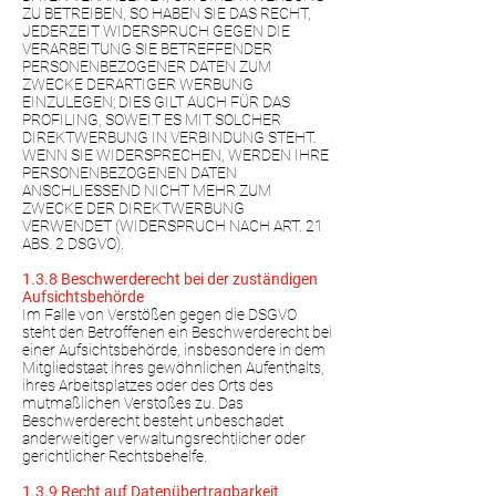
ZU BETREIBEN, SO HABEN SIE DAS RECHT,
JEDERZEIT WIDERSPRUCH GEGEN DIE
VERARBEITUNG SIE BETREFFENDER
PERSONENBEZOGENER DATEN ZUM
ZWECKE DERARTIGER WERBUNG
EINZULEGEN; DIES GILT AUCH FÜR DAS
PROFILING, SOWEIT ES MIT SOLCHER
DIREKTWERBUNG IN VERBINDUNG STEHT.
WENN SIE WIDERSPRECHEN, WERDEN IHRE
PERSONENBEZOGENEN DATEN
ANSCHLIESSEND NICHT MEHR ZUM
ZWECKE DER DIREKTWERBUNG
VERWENDET (WIDERSPRUCH NACH ART. 21
ABS. 2 DSGVO).
1.3.8 Beschwerderecht bei der zuständigen
Aufsichtsbehörde
Im Falle von Verstößen gegen die DSGVO
steht den Betroffenen ein Beschwerderecht bei
einer Aufsichtsbehörde, insbesondere in dem
Mitgliedstaat ihres gewöhnlichen Aufenthalts,
ihres Arbeitsplatzes oder des Orts des
mutmaßlichen Verstoßes zu. Das
Beschwerderecht besteht unbeschadet
anderweitiger verwaltungsrechtlicher oder
gerichtlicher Rechtsbehelfe.
1.3.9 Recht auf Datenübertragbarkeit