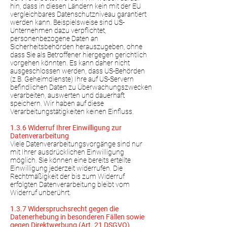
hin, dass in diesen Ländern kein mit der EU
vergleichbares Datenschutzniveau garantiert
werden kann. Beispielsweise sind US-
Unternehmen dazu verpflichtet,
personenbezogene Daten an
Sicherheitsbehörden herauszugeben, ohne
dass Sie als Betroffener hiergegen gerichtlich
vorgehen könnten. Es kann daher nicht
ausgeschlossen werden, dass US-Behörden
(z.B. Geheimdienste) Ihre auf US-Servern
befindlichen Daten zu Überwachungszwecken
verarbeiten, auswerten und dauerhaft
speichern. Wir haben auf diese
Verarbeitungstätigkeiten keinen Einfluss.
1.3.6 Widerruf Ihrer Einwilligung zur
Datenverarbeitung
Viele Datenverarbeitungsvorgänge sind nur
mit Ihrer ausdrücklichen Einwilligung
möglich. Sie können eine bereits erteilte
Einwilligung jederzeit widerrufen. Die
Rechtmäßigkeit der bis zum Widerruf
erfolgten Datenverarbeitung bleibt vom
Widerruf unberührt.
1.3.7 Widerspruchsrecht gegen die
Datenerhebung in besonderen Fällen sowie
gegen Direktwerbung (Art. 21 DSGVO)