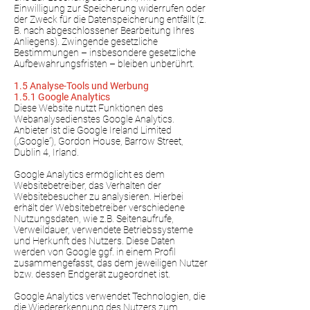
Einwilligung zur Speicherung widerrufen oder
der Zweck für die Datenspeicherung entfällt (z.
B. nach abgeschlossener Bearbeitung Ihres
Anliegens). Zwingende gesetzliche
Bestimmungen – insbesondere gesetzliche
Aufbewahrungsfristen – bleiben unberührt.
1.5 Analyse-Tools und Werbung
1.5.1 Google Analytics
Diese Website nutzt Funktionen des
Webanalysedienstes Google Analytics.
Anbieter ist die Google Ireland Limited
(„Google“), Gordon House, Barrow Street,
Dublin 4, Irland.
Google Analytics ermöglicht es dem
Websitebetreiber, das Verhalten der
Websitebesucher zu analysieren. Hierbei
erhält der Websitebetreiber verschiedene
Nutzungsdaten, wie z.B. Seitenaufrufe,
Verweildauer, verwendete Betriebssysteme
und Herkunft des Nutzers. Diese Daten
werden von Google ggf. in einem Profil
zusammengefasst, das dem jeweiligen Nutzer
bzw. dessen Endgerät zugeordnet ist.
Google Analytics verwendet Technologien, die
die Wiedererkennung des Nutzers zum