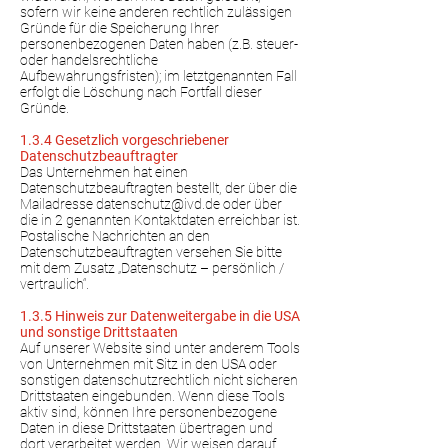
sofern wir keine anderen rechtlich zulässigen
Gründe für die Speicherung Ihrer
personenbezogenen Daten haben (z.B. steuer-
oder handelsrechtliche
Aufbewahrungsfristen); im letztgenannten Fall
erfolgt die Löschung nach Fortfall dieser
Gründe.
1.3.4 Gesetzlich vorgeschriebener
Datenschutzbeauftragter
Das Unternehmen hat einen
Datenschutzbeauftragten bestellt, der über die
Mailadresse datenschutz@ivd.de oder über
die in 2 genannten Kontaktdaten erreichbar ist.
Postalische Nachrichten an den
Datenschutzbeauftragten versehen Sie bitte
mit dem Zusatz „Datenschutz – persönlich /
vertraulich“.
1.3.5 Hinweis zur Datenweitergabe in die USA
und sonstige Drittstaaten
Auf unserer Website sind unter anderem Tools
von Unternehmen mit Sitz in den USA oder
sonstigen datenschutzrechtlich nicht sicheren
Drittstaaten eingebunden. Wenn diese Tools
aktiv sind, können Ihre personenbezogene
Daten in diese Drittstaaten übertragen und
dort verarbeitet werden. Wir weisen darauf