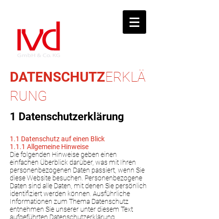
DATENSCHUTZ
ERKLÄ
RUNG
1 Datenschutzerklärung
1.1 Datenschutz auf einen Blick
1.1.1 Allgemeine Hinweise
Die folgenden Hinweise geben einen
einfachen Überblick darüber, was mit Ihren
personenbezogenen Daten passiert, wenn Sie
diese Website besuchen. Personenbezogene
Daten sind alle Daten, mit denen Sie persönlich
identifiziert werden können. Ausführliche
Informationen zum Thema Datenschutz
entnehmen Sie unserer unter diesem Text
aufgeführten Datenschutzerklärung.