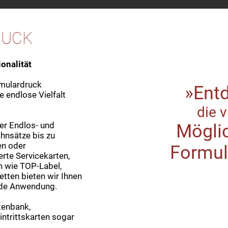
RUCK
ionalität
rmulardruck
»Ent
e endlose Vielfalt
die v
er Endlos- und
Mögli
ahnsätze bis zu
en oder
Formul
rte Servicekarten,
n wie TOP-Label,
tten bieten wir Ihnen
jede Anwendung.
tenbank,
ntrittskarten sogar