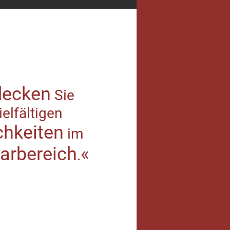
decken
Sie
ielfältigen
chkeiten
im
arbereich
«
.