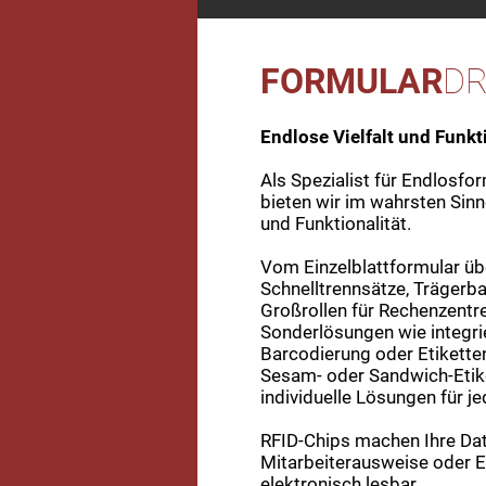
FORMULAR
D
Endlose Vielfalt und Funkt
Als Spezialist für Endlosfo
bieten wir im wahrsten Sinn
und Funktionalität.
Vom Einzelblattformular üb
Schnelltrennsätze, Trägerb
Großrollen für Rechenzentr
Sonderlösungen wie integrie
Barcodierung oder Etikette
Sesam- oder Sandwich-Etike
individuelle Lösungen für 
RFID-Chips machen Ihre Da
Mitarbeiterausweise oder Ei
elektronisch lesbar..